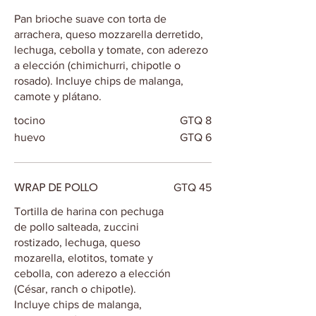
Pan brioche suave con torta de
arrachera, queso mozzarella derretido,
lechuga, cebolla y tomate, con aderezo
a elección (chimichurri, chipotle o
rosado). Incluye chips de malanga,
camote y plátano.
tocino
GTQ 8
huevo
GTQ 6
WRAP DE POLLO
GTQ 45
Tortilla de harina con pechuga
de pollo salteada, zuccini
rostizado, lechuga, queso
mozarella, elotitos, tomate y
cebolla, con aderezo a elección
(César, ranch o chipotle).
Incluye chips de malanga,