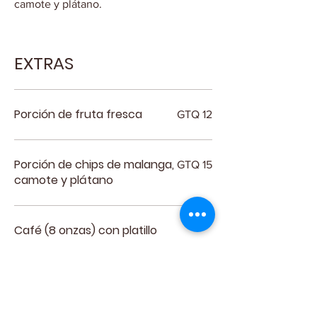
camote y plátano.
EXTRAS
Porción de fruta fresca
GTQ 12
Porción de chips de malanga,
GTQ 15
camote y plátano
Café (8 onzas) con platillo
Agrega un café de 8 onzas a tu platillo
(disponible de 9:00 a.m. a 1:00 p.m.)
americano
GTQ 5
capuccino
GTQ 10