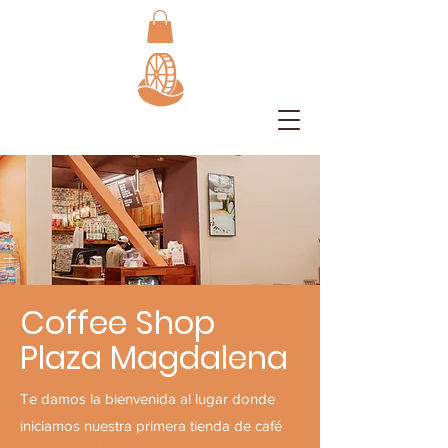
Coffee Shop
Plaza Magdalena
Te damos la bienvenida al lugar donde
iniciamos nuestra primera tienda de café